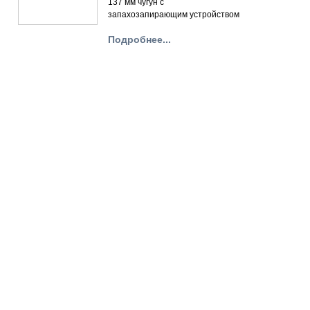
137 мм чугун с
запахозапирающим устройством
Подробнее...