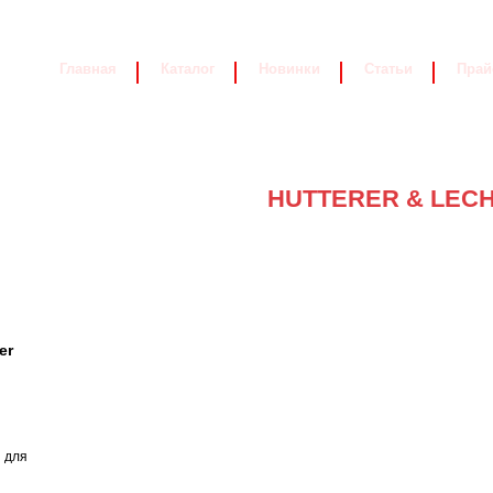
Главная
Каталог
Новинки
Статьи
Прай
HUTTERER & LEC
er
 для