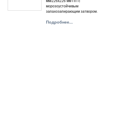
мм/226х226 мм ПП с
морозоустойчивым
запахозапирающим затвором.
Подробнее...