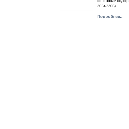
полотном и подогр
30Вт/230В)
Подробнее...