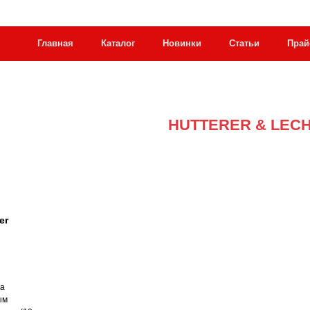
Главная
Каталог
Новинки
Статьи
Прай
HUTTERER & LEC
er
ка
ым